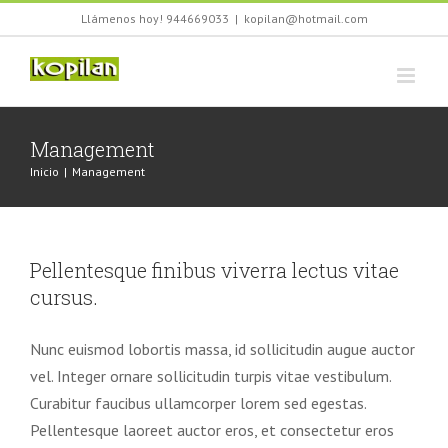
Saltar
Llámenos hoy! 944669033
|
kopilan@hotmail.com
al
contenido
Management
Inicio
|
Management
Pellentesque finibus viverra lectus vitae
cursus.
Nunc euismod lobortis massa, id sollicitudin augue auctor
vel. Integer ornare sollicitudin turpis vitae vestibulum.
Curabitur faucibus ullamcorper lorem sed egestas.
Pellentesque laoreet auctor eros, et consectetur eros