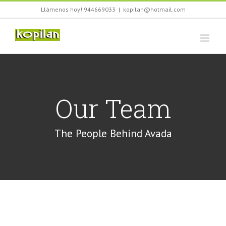
Saltar
Llámenos hoy! 944669033
|
kopilan@hotmail.com
al
contenido
Our Team
The People Behind Avada