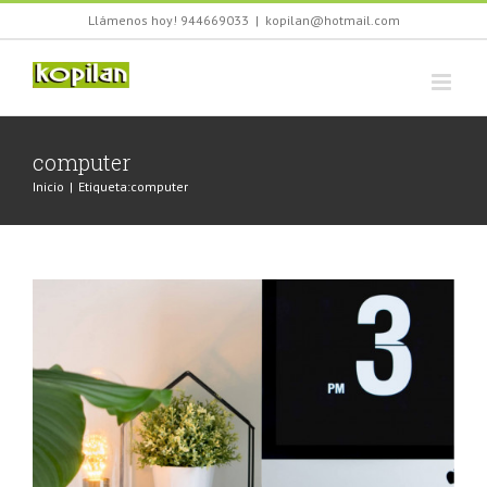
Saltar
Llámenos hoy! 944669033
|
kopilan@hotmail.com
al
contenido
Phasellus gravida risus eget
computer
News
Web Design
Inicio
|
Etiqueta:
computer